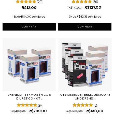
(29)
(59)
R$127,00
R$12,00
R$177,00
3x de R$4,00 sem juros
3x de R$42,33 sem juros
COMPRAR
DRENEXX - TERMOGÊNICO E
KIT 3 MESES DE TERMOGÊNICO - 3
DIURÉTICO - KIT...
UND DRENE...
(9)
(3)
R$299,00
R$497,00
R$497,00
R$1.032,00