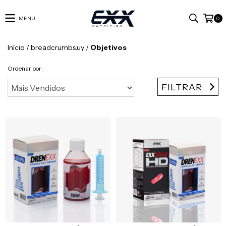
MENU
0
Início
/
breadcrumbs.uy
/
Objetivos
Ordenar por:
FILTRAR