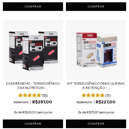
COMPRAR
COMPRAR
EXXDRENEHD - TERMOGÊNICO
KIT TERMOGÊNICO PARA QUEIMA
EXX NUTRITION -...
E RETENÇÃO -...
(15)
(11)
R$297,00
R$227,00
R$471,00
R$354,00
3x de R$99,00 sem juros
3x de R$75,67 sem juros
COMPRAR