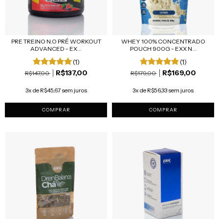
PRE TREINO N.O PRÉ WORKOUT
WHEY 100% CONCENTRADO
ADVANCED - EX...
POUCH 900G - EXX N...
(1)
(1)
R$137,00
R$169,00
R$147,00
R$179,00
3x de R$45,67 sem juros
3x de R$56,33 sem juros
COMPRAR
COMPRAR