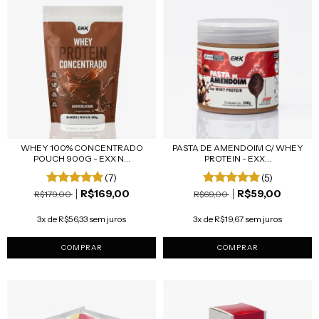
WHEY 100% CONCENTRADO
PASTA DE AMENDOIM C/ WHEY
POUCH 900G - EXX N...
PROTEIN - EXX...
(7)
(5)
R$169,00
R$59,00
R$179,00
R$69,00
3x de R$56,33 sem juros
3x de R$19,67 sem juros
COMPRAR
COMPRAR