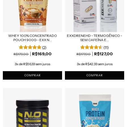
WHEY 100% CONCENTRADO
EXXDRENEHD - TERMOGÊNICO -
POUCH 900G - EXX N...
SEM CAFEÍNA E...
(2)
(11)
R$169,00
R$127,00
R$179,00
R$177,00
3x de R$56,33 sem juros
3x de R$42,33 sem juros
COMPRAR