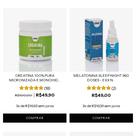
CREATINA 100% PURA
MELATONINA SLEEP NIGHT 360
MICRONIZADA E MONOHID...
DOSES - EXX N...
(18)
(2)
R$49,90
R$49,00
R$100,00
3x de R$16,63 sem juros
3x de R$16,33 sem juros
COMPRAR
COMPRAR