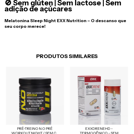
🚫 Sem glúten | Sem lactose | Sem
adição de açúcares
Melatonina Sleep Night EXX Nutrition – O descanso que
seu corpo merece!
PRODUTOS SIMILARES
PRÉ-TREINO N.O PRÉ
EXXDRENEHD -
WORKOUT NIGHT / SEM C...
TERMOGÊNICO - SEM