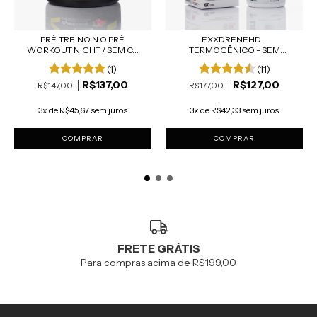
PRÉ-TREINO N.O PRÉ
EXXDRENEHD -
WORKOUT NIGHT / SEM C...
TERMOGÊNICO - SEM
CAFEÍNA E...
(1)
(11)
R$137,00
R$127,00
R$147,00
R$177,00
3x de R$45,67 sem juros
3x de R$42,33 sem juros
COMPRAR
FRETE GRÁTIS
Para compras acima de R$199,00