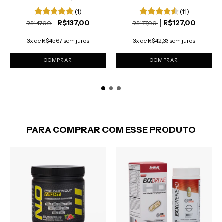
CAFEÍNA E...
(1)
(11)
R$137,00
R$127,00
R$147,00
R$177,00
3x de R$45,67 sem juros
3x de R$42,33 sem juros
COMPRAR
PARA COMPRAR COM ESSE PRODUTO