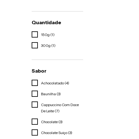
Quantidade
150g (1)
300g (1)
Sabor
Achocolatado (4)
Baunilha (3)
Cappuccino Com Doce
De Leite (7)
Chocolate (3)
Chocolate Suiço (3)