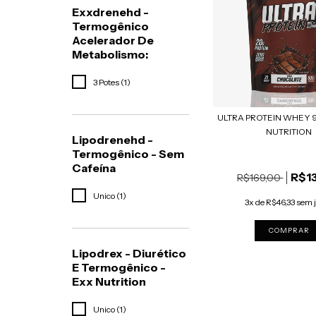
Exxdrenehd -
Termogênico
Acelerador De
Metabolismo:
3 Potes (1)
ULTRA PROTEIN WHEY 
NUTRITION
Lipodrenehd -
Termogênico - Sem
Cafeína
R$1
R$169,00
Unico (1)
3x de R$46,33 sem 
COMPRAR
Lipodrex - Diurético
E Termogênico -
Exx Nutrition
Unico (1)