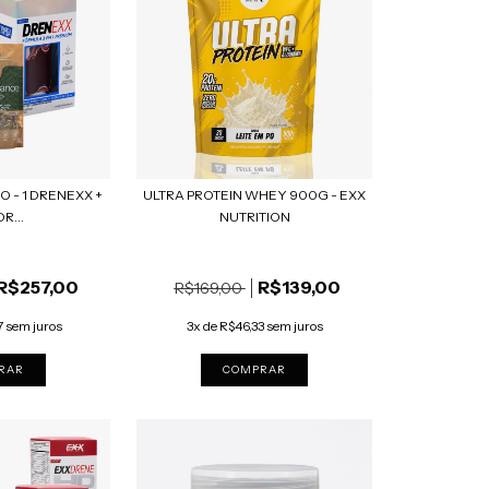
O - 1 DRENEXX +
ULTRA PROTEIN WHEY 900G - EXX
R...
NUTRITION
R$257,00
R$139,00
R$169,00
7 sem juros
3x de R$46,33 sem juros
COMPRAR