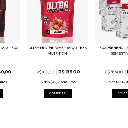
900G - EXX
ULTRA PROTEIN WHEY 900G - EXX
EXXDRENEHD - 
NUTRITION
SEM ESTIM
39,00
R$139,00
R$169,00
R$785,00
juros
3x de R$46,33 sem juros
3x de R$142,3
COMPRAR