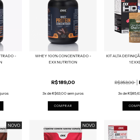
TRADO -
WHEY 100% CONCENTRADO -
KIT ALTA DEFINIÇÃ
ON
EXX NUTRITION
1 EXXD
R$189,00
R$353,00
juros
3x de R$63,00 sem juros
3x de R$85,6
COMPRAR
NOVO
NOVO